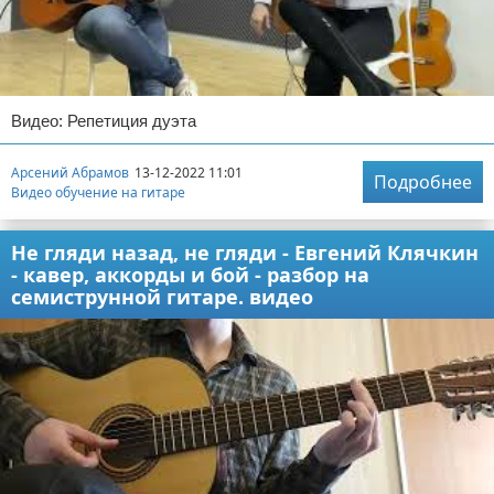
Видео: Репетиция дуэта
Арсений Абрамов
13-12-2022 11:01
Подробнее
Видео обучение на гитаре
Не гляди назад, не гляди - Евгений Клячкин
- кавер, аккорды и бой - разбор на
семиструнной гитаре. видео