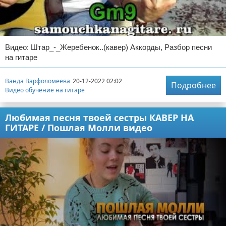
Отказ от ответственности
Видео: Штар_-_Жеребенок..(кавер) Аккорды, Разбор песни
на гитаре
Ванда Варфоломеева
20-12-2022 02:02
Подробнее
Видео обучение на гитаре
Любимая песня твоей сестры КАВЕР НА
ГИТАРЕ / Пошлая Молли видео