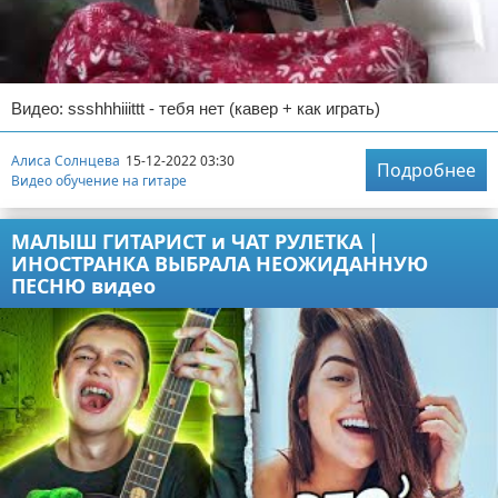
Видео: ssshhhiiittt - тебя нет (кавер + как играть)
Алиса Солнцева
15-12-2022 03:30
Подробнее
Видео обучение на гитаре
МАЛЫШ ГИТАРИСТ и ЧАТ РУЛЕТКА |
ИНОСТРАНКА ВЫБРАЛА НЕОЖИДАННУЮ
ПЕСНЮ видео