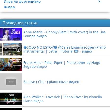
Игра на фортепиано
Видео с игрой на гитаре
Юмор
Статьи про гитары
Видео с игрой на фортепиано
Реклама
Последние статьи
Anne-Marie - Unholy (Sam Smith cover) in the Live
Lounge видео
🟠SOLO NO ESTOY🟠 @Cales Louima (Cover) Piano
instrumental | Letra | Tutorial 🎹✨ видео
Frank Mills - Peter Piper | Piano cover by Hugo
Segado видео
Believe ( Cher ) piano cover видео
Alan Walker - Lovesick | Piano Cover by Pianella
Piano видео