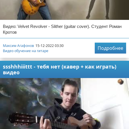
Видео: Velvet Revolver - Slither (guitar cover). Студент Роман
Кротов
Максим Агафонов
15-12-2022 03:30
Подробнее
Видео обучение на гитаре
ssshhhiiittt - тебя нет (кавер + как играть)
видео