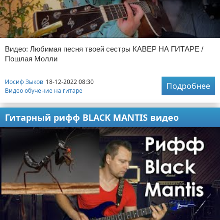
Видео: Любимая песня твоей сестры КАВЕР НА ГИТАРЕ /
Пошлая Молли
Иосиф Зыков
18-12-2022 08:30
Подробнее
Видео обучение на гитаре
Гитарный рифф BLACK MANTIS видео