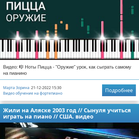
Видео: 🎼 Ноты Пицца - "Оружие" урок, как сыграть самому
на пианино
Марта Зорина
21-12-2022 15:30
Подробнее
Видео обучение на фортепиано
Жили на Аляске 2003 год // Сынуля учиться
играть на пиано // США. видео