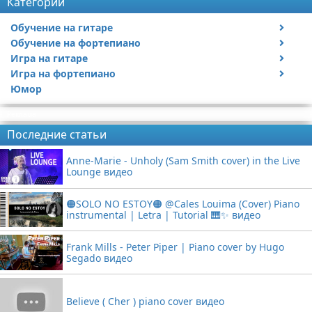
Категории
Обучение на гитаре
Обучение на фортепиано
Видео обучение на гитаре
Игра на гитаре
Видео обучение на фортепиано
Игра на фортепиано
Видео с игрой на гитаре
Юмор
Статьи про гитары
Видео с игрой на фортепиано
Реклама
Последние статьи
Anne-Marie - Unholy (Sam Smith cover) in the Live
Lounge видео
🟠SOLO NO ESTOY🟠 @Cales Louima (Cover) Piano
instrumental | Letra | Tutorial 🎹✨ видео
Frank Mills - Peter Piper | Piano cover by Hugo
Segado видео
Believe ( Cher ) piano cover видео