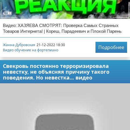
Видео: ХАЗЯЕВА СМОТРЯТ: Проверка Самых Странных
Товаров Интернета! | Кореш, Парадеевич и Плохой Парень
Жанна Дубровская
21-12-2022 18:30
Подробнее
Видео обучение на фортепиано
Свекровь постоянно терроризировала
невестку, не объясняя причину такого
поведения. Но невестка... видео