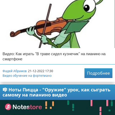
Видео: Как играть "В траве сидел кузнечик" на пианино на
смартфоне
Фадей Абрамов
21-12-2022 17:30
Подробнее
Видео обучение на фортепиано
🎼 Ноты Пицца - "Оружие" урок, как сыграть
самому на пианино видео