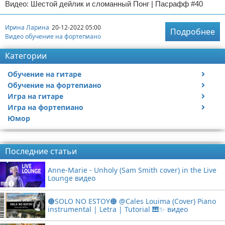
Видео: Шестой дейлик и сломанный Понг | Пасрафф #40
Ирина Ларина
20-12-2022 05:00
Подробнее
Видео обучение на фортепиано
Категории
Обучение на гитаре
Обучение на фортепиано
Видео обучение на гитаре
Игра на гитаре
Видео обучение на фортепиано
Игра на фортепиано
Видео с игрой на гитаре
Юмор
Статьи про гитары
Видео с игрой на фортепиано
Реклама
Последние статьи
Anne-Marie - Unholy (Sam Smith cover) in the Live
Lounge видео
🟠SOLO NO ESTOY🟠 @Cales Louima (Cover) Piano
instrumental | Letra | Tutorial 🎹✨ видео