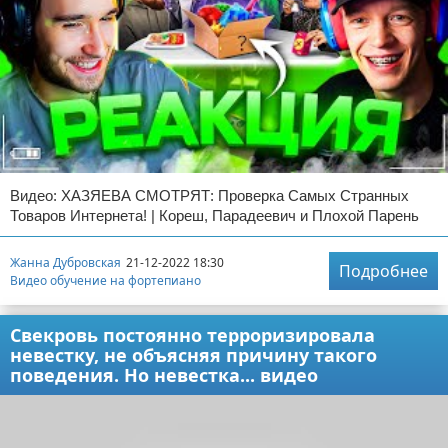
Видео: ХАЗЯЕВА СМОТРЯТ: Проверка Самых Странных
Товаров Интернета! | Кореш, Парадеевич и Плохой Парень
Жанна Дубровская
21-12-2022 18:30
Подробнее
Видео обучение на фортепиано
Свекровь постоянно терроризировала
невестку, не объясняя причину такого
поведения. Но невестка... видео