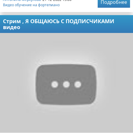
Подробнее
Видео обучение на фортепиано
Стрим , Я ОБЩАЮСЬ С ПОДПИСЧИКАМИ
видео