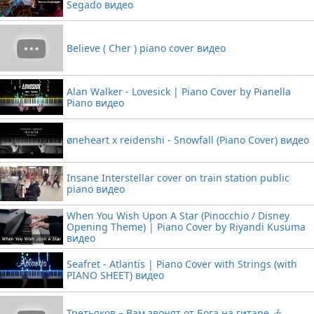
Segado видео
Believe ( Cher ) piano cover видео
Alan Walker - Lovesick | Piano Cover by Pianella
Piano видео
øneheart x reidenshi - Snowfall (Piano Cover) видео
Insane Interstellar cover on train station public
piano видео
When You Wish Upon A Star (Pinocchio / Disney
Opening Theme) | Piano Cover by Riyandi Kusuma
видео
Seafret - Atlantis | Piano Cover with Strings (with
PIANO SHEET) видео
Третьяков – Вам звонят от Бога на гитаре 🎶