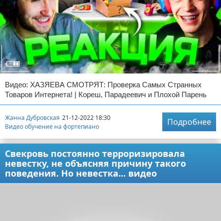
Видео: ХАЗЯЕВА СМОТРЯТ: Проверка Самых Странных
Товаров Интернета! | Кореш, Парадеевич и Плохой Парень
Жанна Дубровская
21-12-2022 18:30
Подробнее
Видео обучение на фортепиано
Свекровь постоянно терроризировала
невестку, не объясняя причину такого
поведения. Но невестка... видео