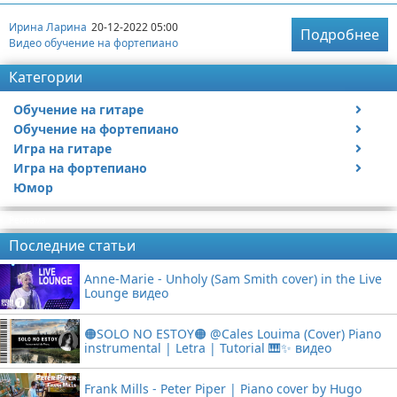
Ирина Ларина
20-12-2022 05:00
Подробнее
Видео обучение на фортепиано
Категории
Обучение на гитаре
Обучение на фортепиано
Видео обучение на гитаре
Игра на гитаре
Видео обучение на фортепиано
Игра на фортепиано
Видео с игрой на гитаре
Юмор
Статьи про гитары
Видео с игрой на фортепиано
Реклама
Последние статьи
Anne-Marie - Unholy (Sam Smith cover) in the Live
Lounge видео
🟠SOLO NO ESTOY🟠 @Cales Louima (Cover) Piano
instrumental | Letra | Tutorial 🎹✨ видео
Frank Mills - Peter Piper | Piano cover by Hugo