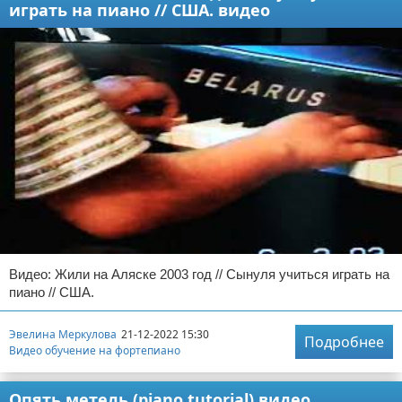
играть на пиано // США. видео
Видео: Жили на Аляске 2003 год // Сынуля учиться играть на
пиано // США.
Эвелина Меркулова
21-12-2022 15:30
Подробнее
Видео обучение на фортепиано
Опять метель (piano tutorial) видео