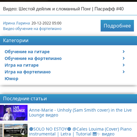
Видео: Шестой дейлик и сломанный Понг | Пасрафф #40
Ирина Ларина
20-12-2022 05:00
Подробнее
Видео обучение на фортепиано
Категории
Обучение на гитаре
Обучение на фортепиано
Видео обучение на гитаре
Игра на гитаре
Видео обучение на фортепиано
Игра на фортепиано
Видео с игрой на гитаре
Юмор
Статьи про гитары
Видео с игрой на фортепиано
Реклама
Последние статьи
Anne-Marie - Unholy (Sam Smith cover) in the Live
Lounge видео
🟠SOLO NO ESTOY🟠 @Cales Louima (Cover) Piano
instrumental | Letra | Tutorial 🎹✨ видео