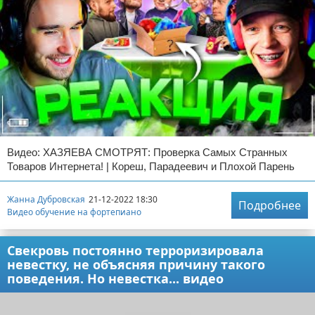
Видео: ХАЗЯЕВА СМОТРЯТ: Проверка Самых Странных
Товаров Интернета! | Кореш, Парадеевич и Плохой Парень
Жанна Дубровская
21-12-2022 18:30
Подробнее
Видео обучение на фортепиано
Свекровь постоянно терроризировала
невестку, не объясняя причину такого
поведения. Но невестка... видео