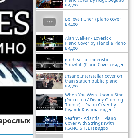
видео
Believe ( Cher ) piano cover
видео
Alan Walker - Lovesick |
Piano Cover by Pianella Piano
видео
øneheart x reidenshi -
Snowfall (Piano Cover) видео
Insane Interstellar cover on
train station public piano
видео
When You Wish Upon A Star
(Pinocchio / Disney Opening
Theme) | Piano Cover by
Riyandi Kusuma видео
зрослых
Seafret - Atlantis | Piano
Cover with Strings (with
PIANO SHEET) видео