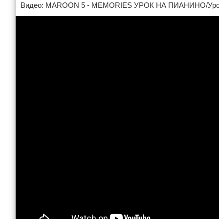
Видео: MAROON 5 - MEMORIES УРОК НА ПИАНИНО/Урок