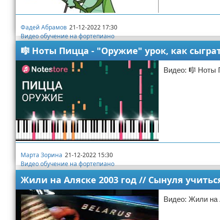
Фадей Абрамов
21-12-2022 17:30
Видео обучение на фортепиано
🎼 Ноты Пицца - "Оружие" урок, как сыгр
Видео: 🎼 Ноты 
Марта Зорина
21-12-2022 15:30
Видео обучение на фортепиано
Жили на Аляске 2003 год // Сынуля учитьс
Видео: Жили на 