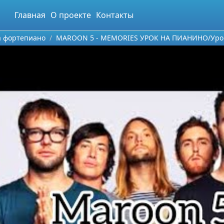
Главная
О проекте
Контакты
а фортепиано
MAROON 5 - MEMORIES УРОК НА ПИАНИНО/Урок