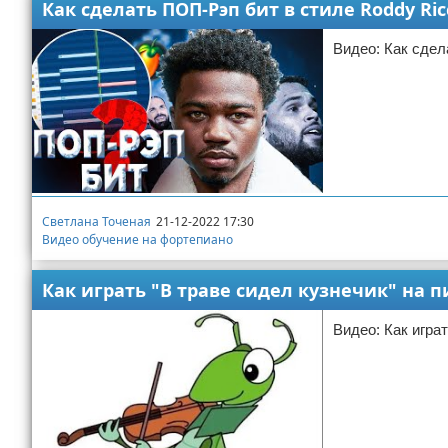
Как сделать ПОП-Рэп бит в стиле Roddy Ricch
Видео: Как сдела
Светлана Точеная
21-12-2022 17:30
Видео обучение на фортепиано
Как играть "В траве сидел кузнечик" на 
Видео: Как игра