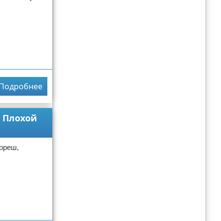
Подробнее
и Плохой
ореш,