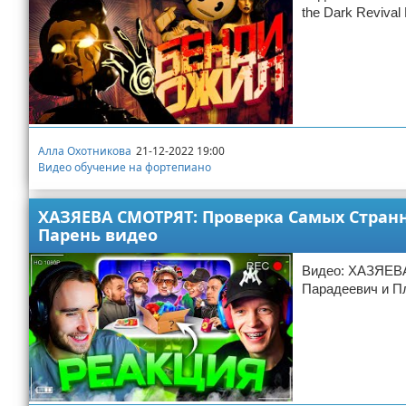
the Dark Reviva
Алла Охотникова
21-12-2022 19:00
Видео обучение на фортепиано
ХАЗЯЕВА СМОТРЯТ: Проверка Самых Странн
Парень видео
Видео: ХАЗЯЕВА
Парадеевич и П