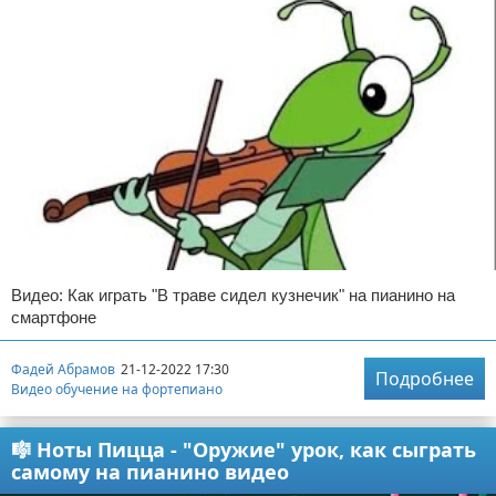
Видео: Как играть "В траве сидел кузнечик" на пианино на
смартфоне
Фадей Абрамов
21-12-2022 17:30
Подробнее
Видео обучение на фортепиано
🎼 Ноты Пицца - "Оружие" урок, как сыграть
самому на пианино видео