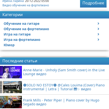
Ирина Ларина
20-12-2022 05:00
Подробнее
Видео обучение на фортепиано
Категории
Обучение на гитаре
Обучение на фортепиано
Видео обучение на гитаре
Игра на гитаре
Видео обучение на фортепиано
Игра на фортепиано
Видео с игрой на гитаре
Юмор
Статьи про гитары
Видео с игрой на фортепиано
Реклама
Последние статьи
Anne-Marie - Unholy (Sam Smith cover) in the Live
Lounge видео
🟠SOLO NO ESTOY🟠 @Cales Louima (Cover) Piano
instrumental | Letra | Tutorial 🎹✨ видео
Frank Mills - Peter Piper | Piano cover by Hugo
Segado видео