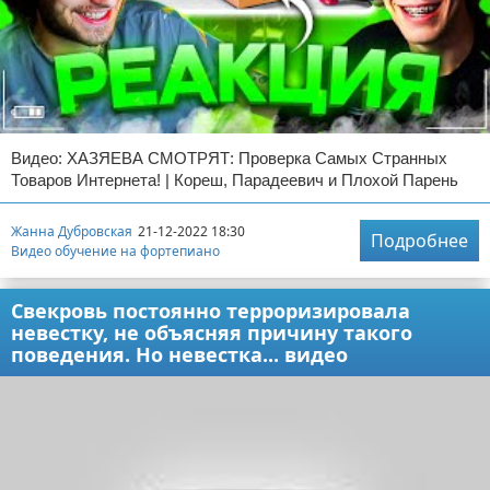
Видео: ХАЗЯЕВА СМОТРЯТ: Проверка Самых Странных
Товаров Интернета! | Кореш, Парадеевич и Плохой Парень
Жанна Дубровская
21-12-2022 18:30
Подробнее
Видео обучение на фортепиано
Свекровь постоянно терроризировала
невестку, не объясняя причину такого
поведения. Но невестка... видео