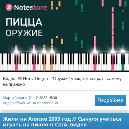
Видео: 🎼 Ноты Пицца - "Оружие" урок, как сыграть самому
на пианино
Марта Зорина
21-12-2022 15:30
Подробнее
Видео обучение на фортепиано
Жили на Аляске 2003 год // Сынуля учиться
играть на пиано // США. видео