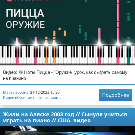
Видео: 🎼 Ноты Пицца - "Оружие" урок, как сыграть самому
на пианино
Марта Зорина
21-12-2022 15:30
Подробнее
Видео обучение на фортепиано
Жили на Аляске 2003 год // Сынуля учиться
играть на пиано // США. видео