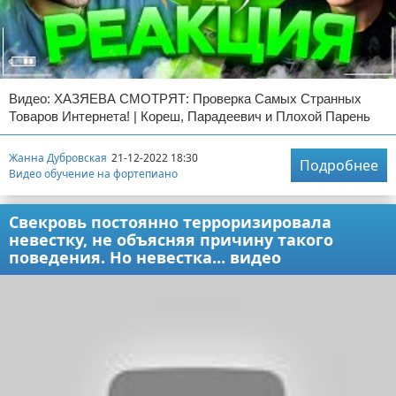
Видео: ХАЗЯЕВА СМОТРЯТ: Проверка Самых Странных
Товаров Интернета! | Кореш, Парадеевич и Плохой Парень
Жанна Дубровская
21-12-2022 18:30
Подробнее
Видео обучение на фортепиано
Свекровь постоянно терроризировала
невестку, не объясняя причину такого
поведения. Но невестка... видео