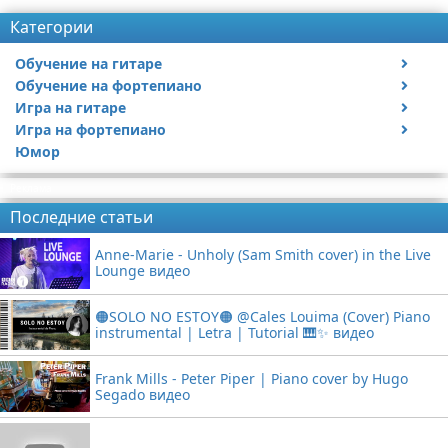
Категории
Обучение на гитаре
Обучение на фортепиано
Видео обучение на гитаре
Игра на гитаре
Видео обучение на фортепиано
Игра на фортепиано
Видео с игрой на гитаре
Юмор
Статьи про гитары
Видео с игрой на фортепиано
Реклама
Последние статьи
Anne-Marie - Unholy (Sam Smith cover) in the Live
Lounge видео
🟠SOLO NO ESTOY🟠 @Cales Louima (Cover) Piano
instrumental | Letra | Tutorial 🎹✨ видео
Frank Mills - Peter Piper | Piano cover by Hugo
Segado видео