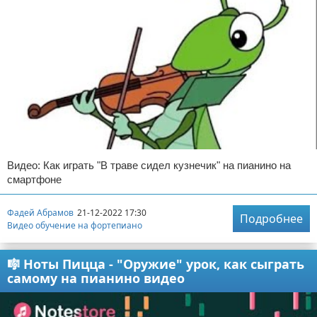
Видео: Как играть "В траве сидел кузнечик" на пианино на
смартфоне
Фадей Абрамов
21-12-2022 17:30
Подробнее
Видео обучение на фортепиано
🎼 Ноты Пицца - "Оружие" урок, как сыграть
самому на пианино видео