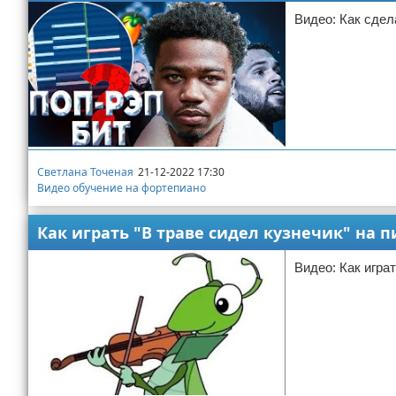
Видео: Как сдела
Светлана Точеная
21-12-2022 17:30
Видео обучение на фортепиано
Как играть "В траве сидел кузнечик" на 
Видео: Как игра