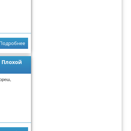
Подробнее
и Плохой
ореш,