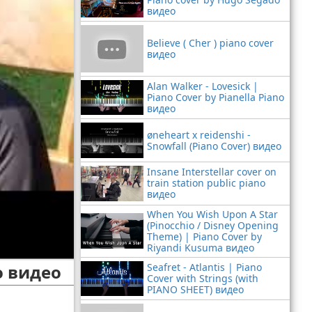
видео
Believe ( Cher ) piano cover
видео
Alan Walker - Lovesick |
Piano Cover by Pianella Piano
видео
øneheart x reidenshi -
Snowfall (Piano Cover) видео
Insane Interstellar cover on
train station public piano
видео
When You Wish Upon A Star
(Pinocchio / Disney Opening
Theme) | Piano Cover by
Riyandi Kusuma видео
о видео
Seafret - Atlantis | Piano
Cover with Strings (with
PIANO SHEET) видео