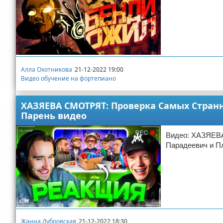
Алла Охотникова
21-12-2022 19:00
Видео обучение на фортепиано
ХАЗЯЕВА СМОТРЯТ: Проверка Самых Странн
Парень видео
Видео: ХАЗЯЕВА
Парадеевич и П
Жанна Дубровская
21-12-2022 18:30