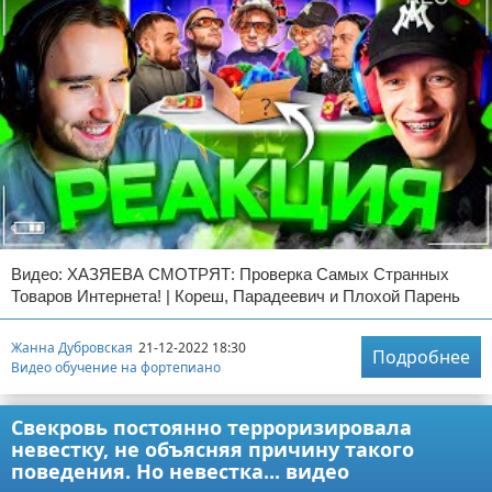
Видео: ХАЗЯЕВА СМОТРЯТ: Проверка Самых Странных
Товаров Интернета! | Кореш, Парадеевич и Плохой Парень
Жанна Дубровская
21-12-2022 18:30
Подробнее
Видео обучение на фортепиано
Свекровь постоянно терроризировала
невестку, не объясняя причину такого
поведения. Но невестка... видео