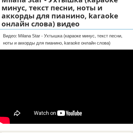
минус, текст песни, ноты и
Отказ от ответственности
аккорды для пианино, karaoke
онлайн слова) видео
Видео: Milana Star - Ухтышка (караоке минус, текст песни,
ноты и аккорды для пианино, karaoke онлайн слова)