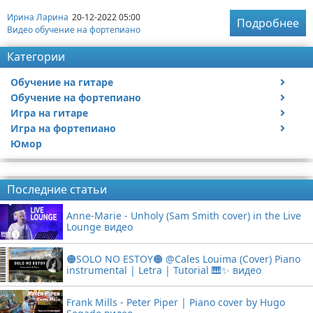
Ирина Ларина
20-12-2022 05:00
Подробнее
Видео обучение на фортепиано
Категории
Обучение на гитаре
Обучение на фортепиано
Видео обучение на гитаре
Игра на гитаре
Видео обучение на фортепиано
Игра на фортепиано
Видео с игрой на гитаре
Юмор
Статьи про гитары
Видео с игрой на фортепиано
Реклама
Последние статьи
Anne-Marie - Unholy (Sam Smith cover) in the Live
Lounge видео
🟠SOLO NO ESTOY🟠 @Cales Louima (Cover) Piano
instrumental | Letra | Tutorial 🎹✨ видео
Frank Mills - Peter Piper | Piano cover by Hugo