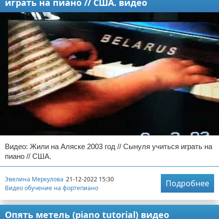
играть на пиано // США. видео
Видео: Жили на Аляске 2003 год // Сынуля учиться играть на
пиано // США.
Эвелина Меркулова
21-12-2022 15:30
Подробнее
Видео обучение на фортепиано
Опять метель (piano tutorial) видео