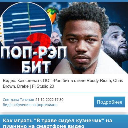
Видео: Как сделать ПОП-Рэп бит в стиле Roddy Ricch, Chris
Brown, Drake | Fl Studio 20
Светлана Точеная
21-12-2022 17:30
Подробнее
Видео обучение на фортепиано
Как играть "В траве сидел кузнечик" на
пианино на смартфоне видео