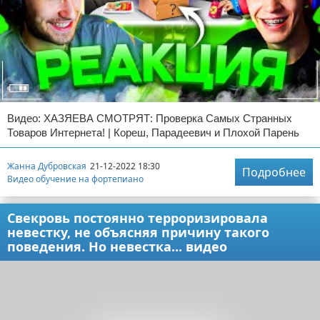
Видео: ХАЗЯЕВА СМОТРЯТ: Проверка Самых Странных
Товаров Интернета! | Кореш, Парадеевич и Плохой Парень
Жанна Дубровская
21-12-2022 18:30
Подробнее
Видео обучение на фортепиано
Свекровь постоянно терроризировала
невестку, не объясняя причину такого
поведения. Но невестка... видео