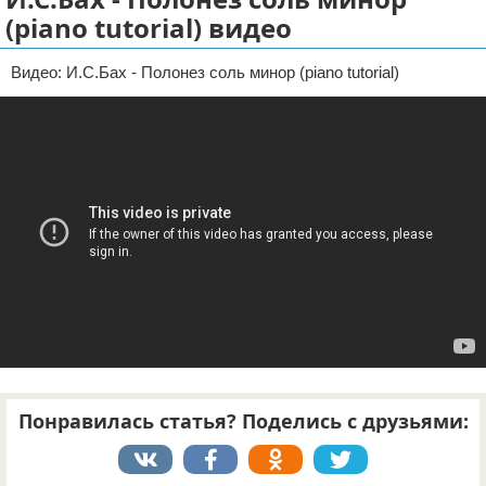
(piano tutorial) видео
Отказ от ответственности
Видео: И.С.Бах - Полонез соль минор (piano tutorial)
Понравилась статья? Поделись с друзьями: