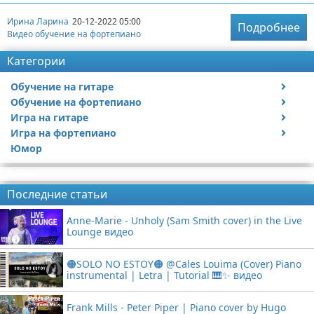
Ирина Ларина
20-12-2022 05:00
Подробнее
Видео обучение на фортепиано
Категории
Обучение на гитаре
Обучение на фортепиано
Видео обучение на гитаре
Игра на гитаре
Видео обучение на фортепиано
Игра на фортепиано
Видео с игрой на гитаре
Юмор
Статьи про гитары
Видео с игрой на фортепиано
Реклама
Последние статьи
Anne-Marie - Unholy (Sam Smith cover) in the Live
Lounge видео
🟠SOLO NO ESTOY🟠 @Cales Louima (Cover) Piano
instrumental | Letra | Tutorial 🎹✨ видео
Frank Mills - Peter Piper | Piano cover by Hugo