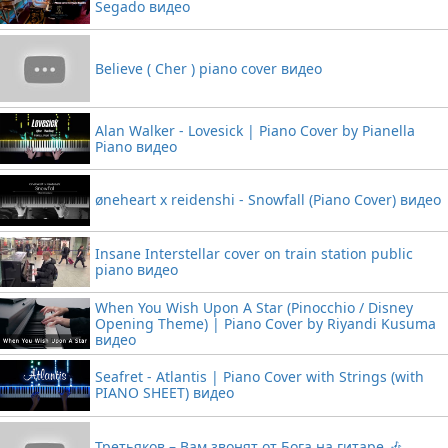
Segado видео
Believe ( Cher ) piano cover видео
Alan Walker - Lovesick | Piano Cover by Pianella
Piano видео
øneheart x reidenshi - Snowfall (Piano Cover) видео
Insane Interstellar cover on train station public
piano видео
When You Wish Upon A Star (Pinocchio / Disney
Opening Theme) | Piano Cover by Riyandi Kusuma
видео
Seafret - Atlantis | Piano Cover with Strings (with
PIANO SHEET) видео
Третьяков – Вам звонят от Бога на гитаре 🎶