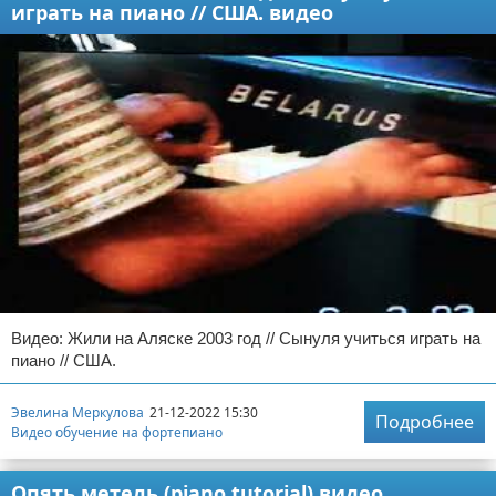
играть на пиано // США. видео
Видео: Жили на Аляске 2003 год // Сынуля учиться играть на
пиано // США.
Эвелина Меркулова
21-12-2022 15:30
Подробнее
Видео обучение на фортепиано
Опять метель (piano tutorial) видео