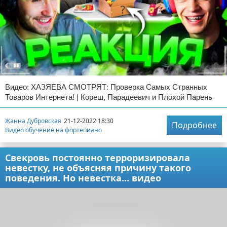
Видео: ХАЗЯЕВА СМОТРЯТ: Проверка Самых Странных
Товаров Интернета! | Кореш, Парадеевич и Плохой Парень
Жанна Дубровская
21-12-2022 18:30
Подробнее
Видео обучение на фортепиано
Свекровь постоянно терроризировала
невестку, не объясняя причину такого
поведения. Но невестка... видео