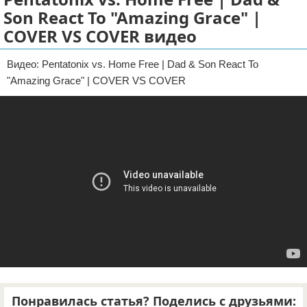
Son React To "Amazing Grace" |
Отказ от ответственности
COVER VS COVER видео
Видео: Pentatonix vs. Home Free | Dad & Son React To
"Amazing Grace" | COVER VS COVER
Понравилась статья? Поделись с друзьями: