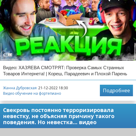
Видео: ХАЗЯЕВА СМОТРЯТ: Проверка Самых Странных
Товаров Интернета! | Кореш, Парадеевич и Плохой Парень
Жанна Дубровская
21-12-2022 18:30
Подробнее
Видео обучение на фортепиано
Свекровь постоянно терроризировала
невестку, не объясняя причину такого
поведения. Но невестка... видео