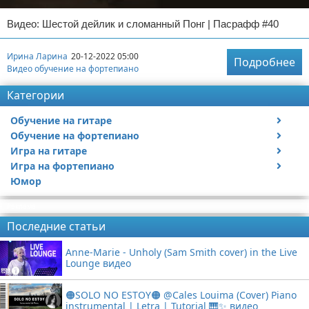
Видео: Шестой дейлик и сломанный Понг | Пасрафф #40
Ирина Ларина
20-12-2022 05:00
Подробнее
Видео обучение на фортепиано
Категории
Обучение на гитаре
Обучение на фортепиано
Видео обучение на гитаре
Игра на гитаре
Видео обучение на фортепиано
Игра на фортепиано
Видео с игрой на гитаре
Юмор
Статьи про гитары
Видео с игрой на фортепиано
Реклама
Последние статьи
Anne-Marie - Unholy (Sam Smith cover) in the Live
Lounge видео
🟠SOLO NO ESTOY🟠 @Cales Louima (Cover) Piano
instrumental | Letra | Tutorial 🎹✨ видео