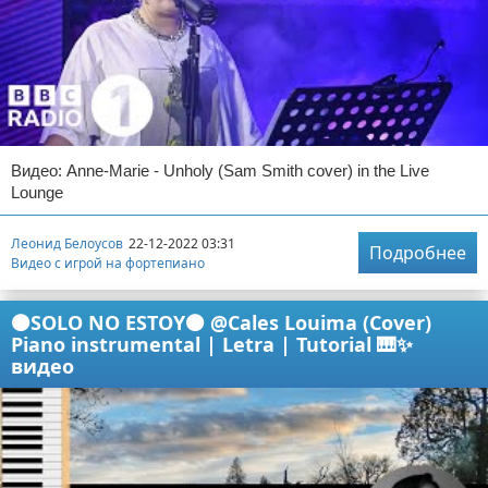
Видео: Anne-Marie - Unholy (Sam Smith cover) in the Live
Lounge
Леонид Белоусов
22-12-2022 03:31
Подробнее
Видео с игрой на фортепиано
🟠SOLO NO ESTOY🟠 @Cales Louima (Cover)
Piano instrumental | Letra | Tutorial 🎹✨
видео