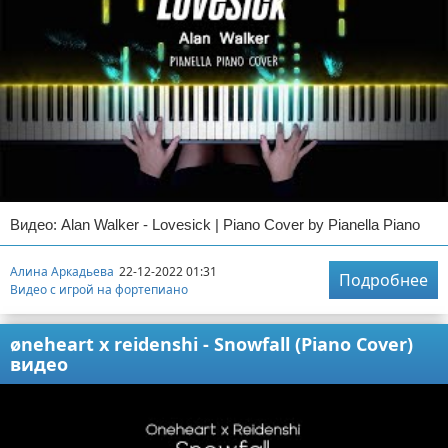
Видео: Alan Walker - Lovesick | Piano Cover by Pianella Piano
Алина Аркадьева
22-12-2022 01:31
Подробнее
Видео с игрой на фортепиано
øneheart x reidenshi - Snowfall (Piano Cover)
видео