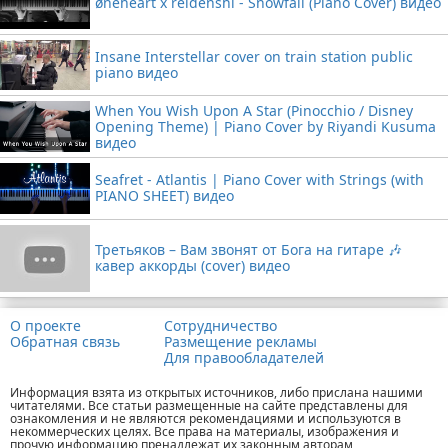
øneheart x reidenshi - Snowfall (Piano Cover) видео
Insane Interstellar cover on train station public
piano видео
When You Wish Upon A Star (Pinocchio / Disney
Opening Theme) | Piano Cover by Riyandi Kusuma
видео
Seafret - Atlantis | Piano Cover with Strings (with
PIANO SHEET) видео
Третьяков – Вам звонят от Бога на гитаре 🎶
кавер аккорды (cover) видео
О проекте
Сотрудничество
Обратная связь
Размещение рекламы
Для правообладателей
Информация взята из открытых источников, либо прислана нашими
читателями. Все статьи размещенные на сайте представлены для
ознакомления и не являются рекомендациями и используются в
некоммерческих целях. Все права на материалы, изображения и
прочую информацию пренадлежат их законным авторам