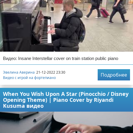
Видео: Insane Interstellar cover on train station public piano
Эвелина Аверина
21-12-2022 23:30
Подробнее
Видео с игрой на фортепиано
When You Wish Upon A Star (Pinocchio / Disney
Opening Theme) | Piano Cover by Riyandi
Kusuma видео