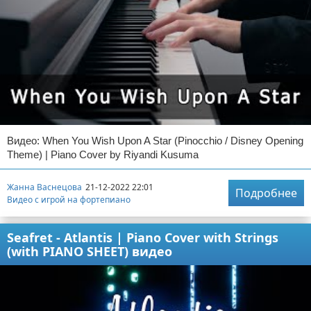
Видео: When You Wish Upon A Star (Pinocchio / Disney Opening
Theme) | Piano Cover by Riyandi Kusuma
Жанна Васнецова
21-12-2022 22:01
Подробнее
Видео с игрой на фортепиано
Seafret - Atlantis | Piano Cover with Strings
(with PIANO SHEET) видео