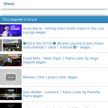
Юмор
Статьи про гитары
Видео с игрой на фортепиано
Реклама
Последние статьи
Anne-Marie - Unholy (Sam Smith cover) in the Live
Lounge видео
🟠SOLO NO ESTOY🟠 @Cales Louima (Cover) Piano
instrumental | Letra | Tutorial 🎹✨ видео
Frank Mills - Peter Piper | Piano cover by Hugo
Segado видео
Believe ( Cher ) piano cover видео
Alan Walker - Lovesick | Piano Cover by Pianella
Piano видео