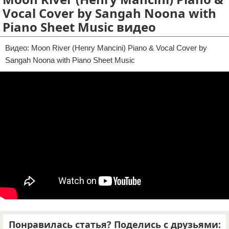
Vocal Cover by Sangah Noona with
Отказ от ответственности
Piano Sheet Music видео
Видео: Moon River (Henry Mancini) Piano & Vocal Cover by
Sangah Noona with Piano Sheet Music
Понравилась статья? Поделись с друзьями: