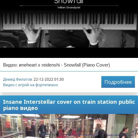
Видео: øneheart x reidenshi - Snowfall (Piano Cover)
Демид Филатов
22-12-2022 01:30
Подробнее
Видео с игрой на фортепиано
Insane Interstellar cover on train station public
piano видео