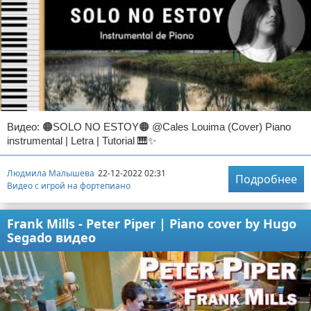
Видео: 🟠SOLO NO ESTOY🟠 @Cales Louima (Cover) Piano
instrumental | Letra | Tutorial 🎹✨
Людмила Малышева
22-12-2022 02:31
Подробнее
Видео с игрой на фортепиано
Frank Mills - Peter Piper | Piano cover by Hugo
Segado видео