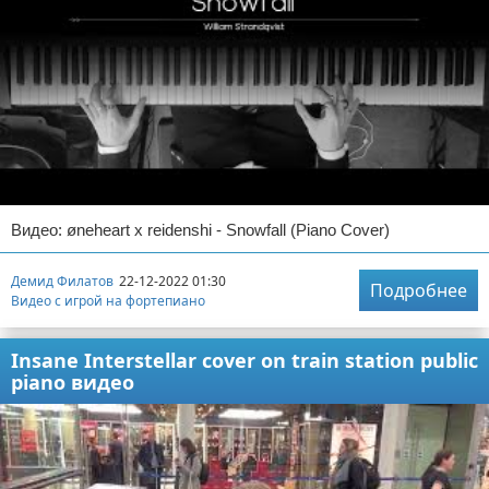
Видео: øneheart x reidenshi - Snowfall (Piano Cover)
Демид Филатов
22-12-2022 01:30
Подробнее
Видео с игрой на фортепиано
Insane Interstellar cover on train station public
piano видео