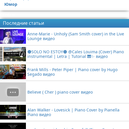
Юмор
Статьи про гитары
Видео с игрой на фортепиано
Реклама
Последние статьи
Anne-Marie - Unholy (Sam Smith cover) in the Live
Lounge видео
🟠SOLO NO ESTOY🟠 @Cales Louima (Cover) Piano
instrumental | Letra | Tutorial 🎹✨ видео
Frank Mills - Peter Piper | Piano cover by Hugo
Segado видео
Believe ( Cher ) piano cover видео
Alan Walker - Lovesick | Piano Cover by Pianella
Piano видео