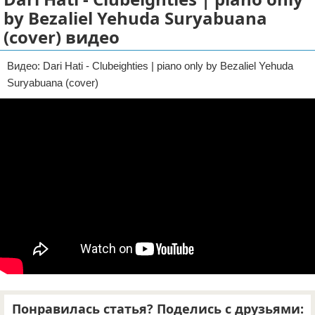
by Bezaliel Yehuda Suryabuana
Отказ от ответственности
(cover) видео
Видео: Dari Hati - Clubeighties | piano only by Bezaliel Yehuda
Suryabuana (cover)
Понравилась статья? Поделись с друзьями: