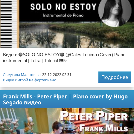
Видео: 🟠SOLO NO ESTOY🟠 @Cales Louima (Cover) Piano
instrumental | Letra | Tutorial 🎹✨
Людмила Малышева
22-12-2022 02:31
Подробнее
Видео с игрой на фортепиано
Frank Mills - Peter Piper | Piano cover by Hugo
Segado видео