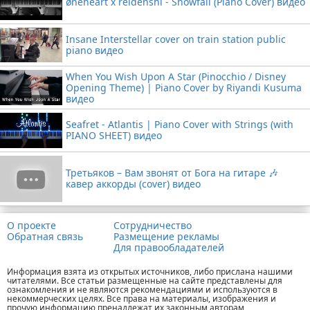
øneheart x reidenshi - Snowfall (Piano Cover) видео
Insane Interstellar cover on train station public
piano видео
When You Wish Upon A Star (Pinocchio / Disney
Opening Theme) | Piano Cover by Riyandi Kusuma
видео
Seafret - Atlantis | Piano Cover with Strings (with
PIANO SHEET) видео
Третьяков – Вам звонят от Бога на гитаре 🎶
кавер аккорды (cover) видео
О проекте
Сотрудничество
Обратная связь
Размещение рекламы
Для правообладателей
Информация взята из открытых источников, либо прислана нашими
читателями. Все статьи размещенные на сайте представлены для
ознакомления и не являются рекомендациями и используются в
некоммерческих целях. Все права на материалы, изображения и
прочую информацию пренадлежат их законным авторам