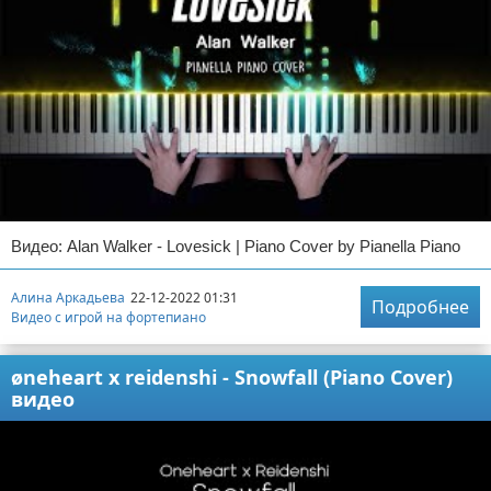
Видео: Alan Walker - Lovesick | Piano Cover by Pianella Piano
Алина Аркадьева
22-12-2022 01:31
Подробнее
Видео с игрой на фортепиано
øneheart x reidenshi - Snowfall (Piano Cover)
видео