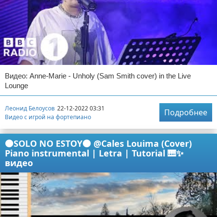
Видео: Anne-Marie - Unholy (Sam Smith cover) in the Live
Lounge
Леонид Белоусов
22-12-2022 03:31
Подробнее
Видео с игрой на фортепиано
🟠SOLO NO ESTOY🟠 @Cales Louima (Cover)
Piano instrumental | Letra | Tutorial 🎹✨
видео