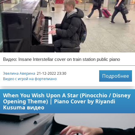
Видео: Insane Interstellar cover on train station public piano
Эвелина Аверина
21-12-2022 23:30
Подробнее
Видео с игрой на фортепиано
When You Wish Upon A Star (Pinocchio / Disney
Opening Theme) | Piano Cover by Riyandi
Kusuma видео