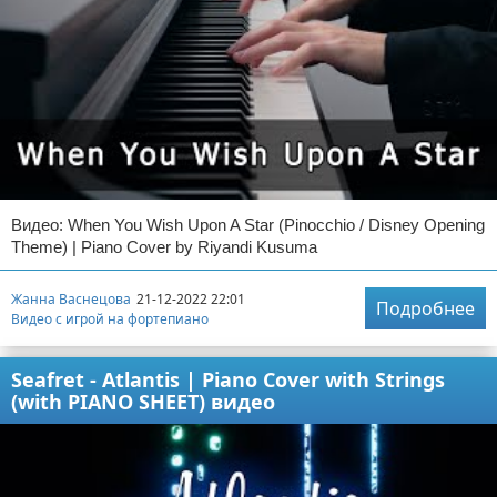
Видео: When You Wish Upon A Star (Pinocchio / Disney Opening
Theme) | Piano Cover by Riyandi Kusuma
Жанна Васнецова
21-12-2022 22:01
Подробнее
Видео с игрой на фортепиано
Seafret - Atlantis | Piano Cover with Strings
(with PIANO SHEET) видео