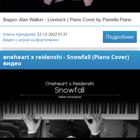
Видео: Alan Walker - Lovesick | Piano Cover by Pianella Piano
Алина Аркадьева
22-12-2022 01:31
Подробнее
Видео с игрой на фортепиано
øneheart x reidenshi - Snowfall (Piano Cover)
видео