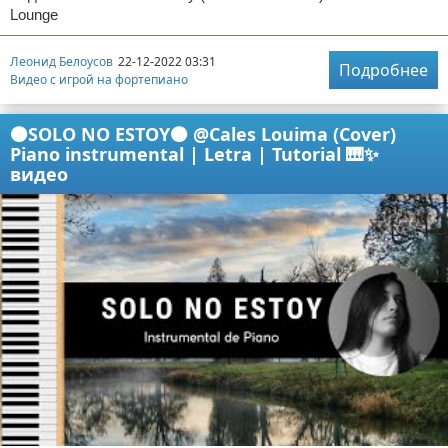
Lounge
Леонид Белоусов
22-12-2022 03:31
Подробнее
Видео с игрой на фортепиано
🟠SOLO NO ESTOY🟠 @Cales Louima (Cover)
Piano instrumental | Letra | Tutorial 🎹✨
видео