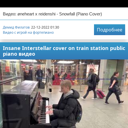
Видео: øneheart x reidenshi - Snowfall (Piano Cover)
Демид Филатов
22-12-2022 01:30
Подробнее
Видео с игрой на фортепиано
Insane Interstellar cover on train station public
piano видео