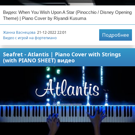
Видео: When You Wish Upon A Star (Pinocchio / Disney Opening
Theme) | Piano Cover by Riyandi Kusuma
Жанна Васнецова
21-12-2022 22:01
Подробнее
Видео с игрой на фортепиано
Seafret - Atlantis | Piano Cover with Strings
(with PIANO SHEET) видео