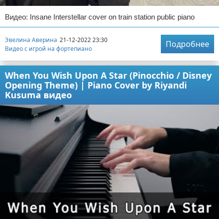
Видео: Insane Interstellar cover on train station public piano
Эвелина Аверина
21-12-2022 23:30
Подробнее
Видео с игрой на фортепиано
When You Wish Upon A Star (Pinocchio / Disney
Opening Theme) | Piano Cover by Riyandi
Kusuma видео