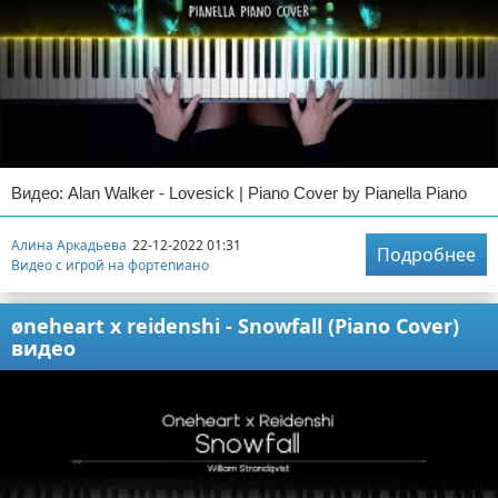
Видео: Alan Walker - Lovesick | Piano Cover by Pianella Piano
Алина Аркадьева
22-12-2022 01:31
Подробнее
Видео с игрой на фортепиано
øneheart x reidenshi - Snowfall (Piano Cover)
видео