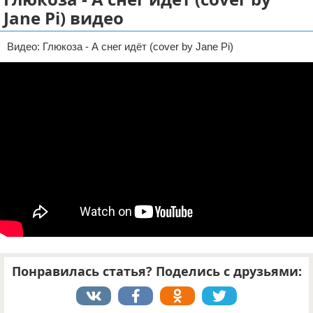
Jane Pi) видео
Отказ от ответственности
Видео: Глюкоза - А снег идёт (cover by Jane Pi)
Понравилась статья? Поделись с друзьями: