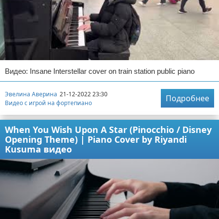
Видео: Insane Interstellar cover on train station public piano
Эвелина Аверина
21-12-2022 23:30
Подробнее
Видео с игрой на фортепиано
When You Wish Upon A Star (Pinocchio / Disney
Opening Theme) | Piano Cover by Riyandi
Kusuma видео