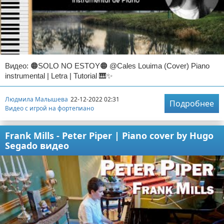
Видео: 🟠SOLO NO ESTOY🟠 @Cales Louima (Cover) Piano
instrumental | Letra | Tutorial 🎹✨
Людмила Малышева
22-12-2022 02:31
Подробнее
Видео с игрой на фортепиано
Frank Mills - Peter Piper | Piano cover by Hugo
Segado видео