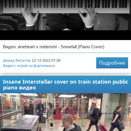
Видео: øneheart x reidenshi - Snowfall (Piano Cover)
Демид Филатов
22-12-2022 01:30
Подробнее
Видео с игрой на фортепиано
Insane Interstellar cover on train station public
piano видео