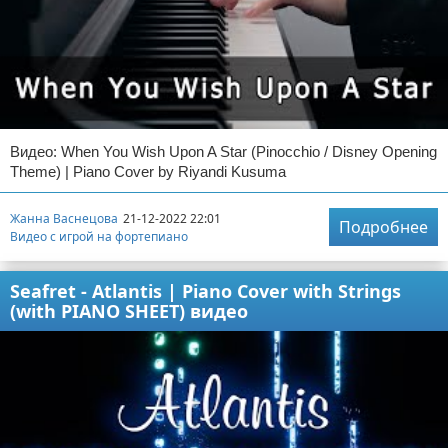
Видео: When You Wish Upon A Star (Pinocchio / Disney Opening
Theme) | Piano Cover by Riyandi Kusuma
Жанна Васнецова
21-12-2022 22:01
Подробнее
Видео с игрой на фортепиано
Seafret - Atlantis | Piano Cover with Strings
(with PIANO SHEET) видео