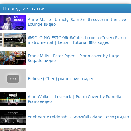
Реклама
Последние статьи
Anne-Marie - Unholy (Sam Smith cover) in the Live
Lounge видео
🟠SOLO NO ESTOY🟠 @Cales Louima (Cover) Piano
instrumental | Letra | Tutorial 🎹✨ видео
Frank Mills - Peter Piper | Piano cover by Hugo
Segado видео
Believe ( Cher ) piano cover видео
Alan Walker - Lovesick | Piano Cover by Pianella
Piano видео
øneheart x reidenshi - Snowfall (Piano Cover) видео