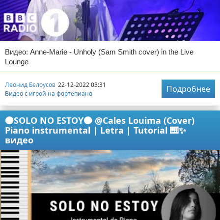
Видео: Anne-Marie - Unholy (Sam Smith cover) in the Live
Lounge
Леонид Белоусов
22-12-2022 03:31
Подробнее
Видео с игрой на фортепиано
🟠SOLO NO ESTOY🟠 @Cales Louima (Cover)
Piano instrumental | Letra | Tutorial 🎹✨
видео