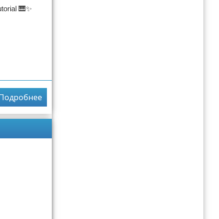
torial 🎹✨
Подробнее