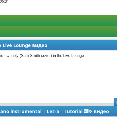
06:31
he Live Lounge видео
e - Unholy (Sam Smith cover) in the Live Lounge
ano instrumental | Letra | Tutorial 🎹✨ видео