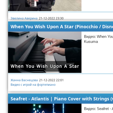
Эвелина Аверина
21-12-2022 23:30
Видео с игрой на фортепиано
When You Wish Upon A Star (Pinocchio / Dis
Видео: When You 
Kusuma
Жанна Васнецова
21-12-2022 22:01
Видео с игрой на фортепиано
Seafret - Atlantis | Piano Cover with String
Видео: Seafret - 