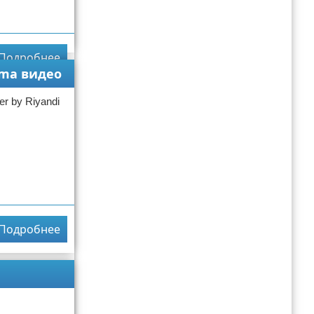
Подробнее
suma видео
er by Riyandi
Подробнее