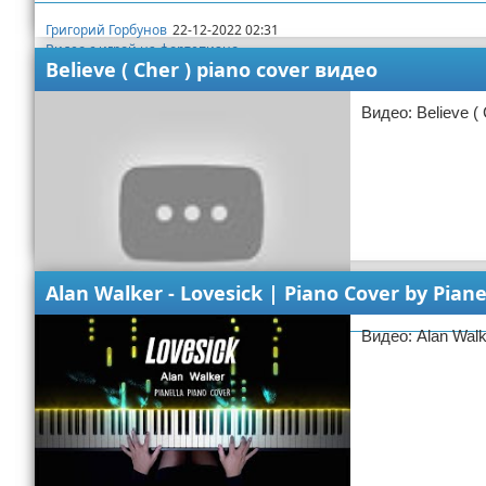
Григорий Горбунов
22-12-2022 02:31
Видео с игрой на фортепиано
Believe ( Cher ) piano cover видео
Видео: Believe ( 
Alan Walker - Lovesick | Piano Cover by Pian
Видео: Alan Walke
София Железная
22-12-2022 02:31
Видео с игрой на фортепиано