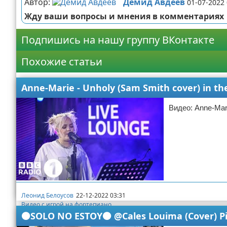
Автор:
Демид Авдеев
01-07-2022 
Жду ваши вопросы и мнения в комментариях
Подпишись на нашу группу ВКонтакте
Похожие статьи
Anne-Marie - Unholy (Sam Smith cover) in t
Видео: Anne-Mari
Леонид Белоусов
22-12-2022 03:31
Видео с игрой на фортепиано
🟠SOLO NO ESTOY🟠 @Cales Louima (Cover) Pi