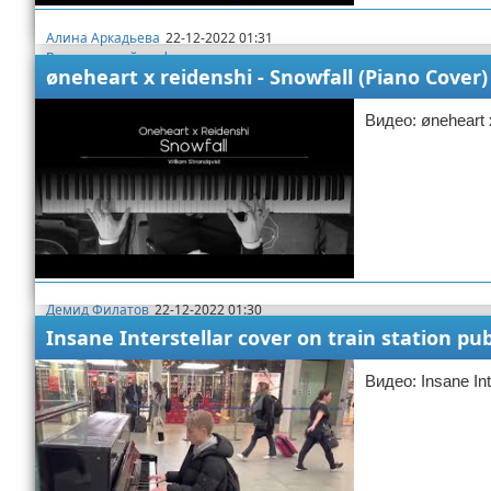
Алина Аркадьева
22-12-2022 01:31
Видео с игрой на фортепиано
øneheart x reidenshi - Snowfall (Piano Cover
Видео: øneheart x
Демид Филатов
22-12-2022 01:30
Видео с игрой на фортепиано
Insane Interstellar cover on train station pu
Видео: Insane Inte