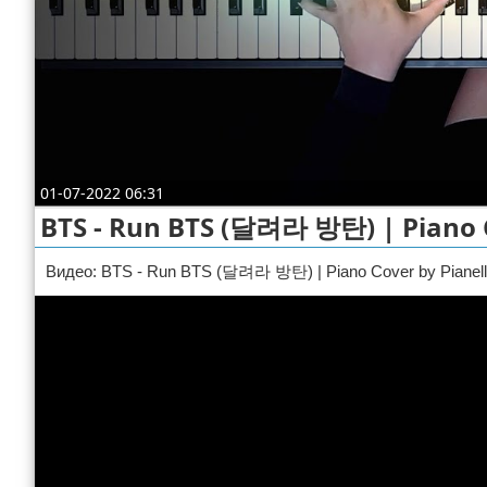
Отказ от ответственности
01-07-2022 06:31
BTS - Run BTS (달려라 방탄) | Piano C
Видео: BTS - Run BTS (달려라 방탄) | Piano Cover by Pianella