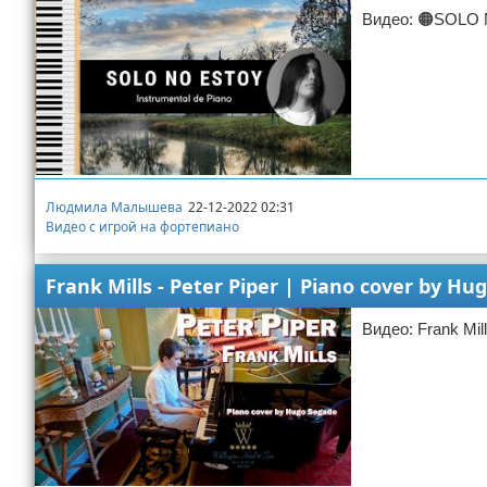
Видео: 🟠SOLO NO
Людмила Малышева
22-12-2022 02:31
Видео с игрой на фортепиано
Frank Mills - Peter Piper | Piano cover by H
Видео: Frank Mill