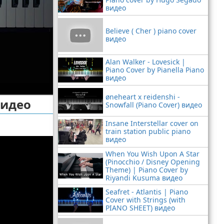
видео
Believe ( Cher ) piano cover
видео
Alan Walker - Lovesick |
Piano Cover by Pianella Piano
видео
øneheart x reidenshi -
видео
Snowfall (Piano Cover) видео
Insane Interstellar cover on
train station public piano
видео
When You Wish Upon A Star
(Pinocchio / Disney Opening
Theme) | Piano Cover by
Riyandi Kusuma видео
Seafret - Atlantis | Piano
Cover with Strings (with
PIANO SHEET) видео