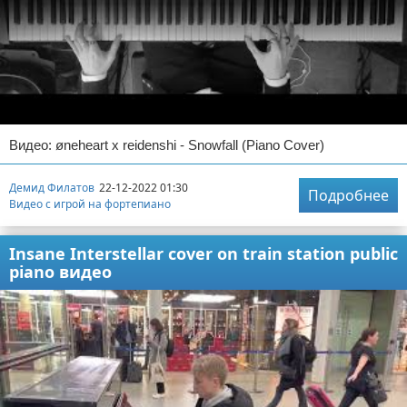
Видео: øneheart x reidenshi - Snowfall (Piano Cover)
Демид Филатов
22-12-2022 01:30
Подробнее
Видео с игрой на фортепиано
Insane Interstellar cover on train station public
piano видео