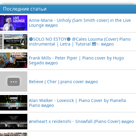
Реклама
Последние статьи
Anne-Marie - Unholy (Sam Smith cover) in the Live
Lounge видео
🟠SOLO NO ESTOY🟠 @Cales Louima (Cover) Piano
instrumental | Letra | Tutorial 🎹✨ видео
Frank Mills - Peter Piper | Piano cover by Hugo
Segado видео
Believe ( Cher ) piano cover видео
Alan Walker - Lovesick | Piano Cover by Pianella
Piano видео
øneheart x reidenshi - Snowfall (Piano Cover) видео