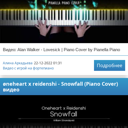
Видео: Alan Walker - Lovesick | Piano Cover by Pianella Piano
Алина Аркадьева
22-12-2022 01:31
Подробнее
Видео с игрой на фортепиано
øneheart x reidenshi - Snowfall (Piano Cover)
видео