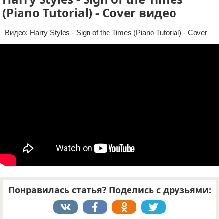
(Piano Tutorial) - Cover видео
Отказ от ответственности
Видео: Harry Styles - Sign of the Times (Piano Tutorial) - Cover
Понравилась статья? Поделись с друзьями: