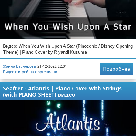
Видео: When You Wish Upon A Star (Pinocchio / Disney Opening
Theme) | Piano Cover by Riyandi Kusuma
Жанна Васнецова
21-12-2022 22:01
Подробнее
Видео с игрой на фортепиано
Seafret - Atlantis | Piano Cover with Strings
(with PIANO SHEET) видео