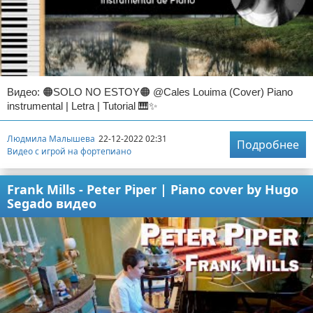
Видео: 🟠SOLO NO ESTOY🟠 @Cales Louima (Cover) Piano
instrumental | Letra | Tutorial 🎹✨
Людмила Малышева
22-12-2022 02:31
Подробнее
Видео с игрой на фортепиано
Frank Mills - Peter Piper | Piano cover by Hugo
Segado видео