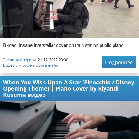
Видео: Insane Interstellar cover on train station public piano
Эвелина Аверина
21-12-2022 23:30
Подробнее
Видео с игрой на фортепиано
When You Wish Upon A Star (Pinocchio / Disney
Opening Theme) | Piano Cover by Riyandi
Kusuma видео