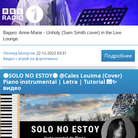
Видео: Anne-Marie - Unholy (Sam Smith cover) in the Live
Lounge
Леонид Белоусов
22-12-2022 03:31
Подробнее
Видео с игрой на фортепиано
🟠SOLO NO ESTOY🟠 @Cales Louima (Cover)
Piano instrumental | Letra | Tutorial 🎹✨
видео