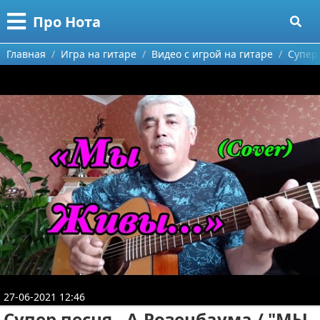
Меню
X
Про Нота
Главная
Главная
Игра на гитаре
Видео с игрой на гитаре
Супер 
Категории
Поиск
Обучение на гитаре
О проекте
Обучение на фортепиано
Видео обучение на гитаре
Контакты
Игра на гитаре
Видео обучение на фортепиано
Сотрудничество
Игра на фортепиано
Видео с игрой на гитаре
Размещение рекламы
Юмор
Статьи про гитары
Видео с игрой на фортепиано
Для правообладателей
27-06-2021 12:46
Условия предоставления информации
Супер песня - А.Розенбаума / "МЫ