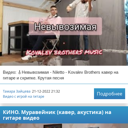
Видео: 🎸Невывозимая - Niletto - Kovalev Brothers кавер на
гитаре и скрипке. Крутая песня
Тамара Зайцева
21-12-2022 21:32
Подробнее
Видео с игрой на гитаре
КИНО. Муравейник (кавер, акустика) на
гитаре видео