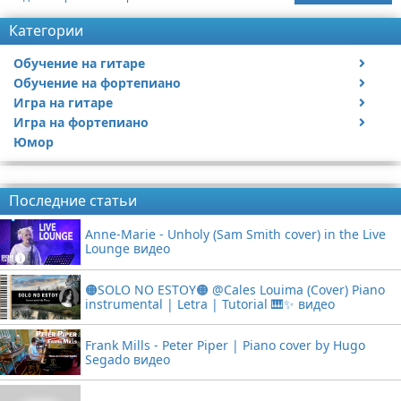
Категории
Обучение на гитаре
Обучение на фортепиано
Видео обучение на гитаре
Игра на гитаре
Видео обучение на фортепиано
Игра на фортепиано
Видео с игрой на гитаре
Юмор
Статьи про гитары
Видео с игрой на фортепиано
Реклама
Последние статьи
Anne-Marie - Unholy (Sam Smith cover) in the Live
Lounge видео
🟠SOLO NO ESTOY🟠 @Cales Louima (Cover) Piano
instrumental | Letra | Tutorial 🎹✨ видео
Frank Mills - Peter Piper | Piano cover by Hugo
Segado видео