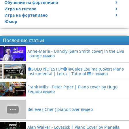
Обучение на фортепиано
Видео обучение на гитаре
Игра на гитаре
Видео обучение на фортепиано
Игра на фортепиано
Видео с игрой на гитаре
Юмор
Статьи про гитары
Видео с игрой на фортепиано
Реклама
Последние статьи
Anne-Marie - Unholy (Sam Smith cover) in the Live
Lounge видео
🟠SOLO NO ESTOY🟠 @Cales Louima (Cover) Piano
instrumental | Letra | Tutorial 🎹✨ видео
Frank Mills - Peter Piper | Piano cover by Hugo
Segado видео
Believe ( Cher ) piano cover видео
Alan Walker - Lovesick | Piano Cover by Pianella