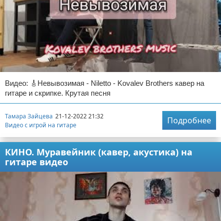
Видео: 🎸Невывозимая - Niletto - Kovalev Brothers кавер на
гитаре и скрипке. Крутая песня
Тамара Зайцева
21-12-2022 21:32
Подробнее
Видео с игрой на гитаре
КИНО. Муравейник (кавер, акустика) на
гитаре видео