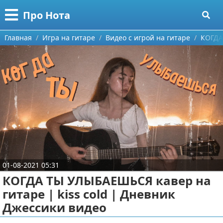
Меню
X
Про Нота
Главная
Главная
Игра на гитаре
Видео с игрой на гитаре
КОГДА
Категории
Поиск
Обучение на гитаре
О проекте
Обучение на фортепиано
Видео обучение на гитаре
Контакты
Игра на гитаре
Видео обучение на фортепиано
Сотрудничество
Игра на фортепиано
Видео с игрой на гитаре
01-08-2021 05:31
Размещение рекламы
Юмор
Статьи про гитары
Видео с игрой на фортепиано
КОГДА ТЫ УЛЫБАЕШЬСЯ кавер на
гитаре | kiss cold | Дневник
Для правообладателей
Джессики видео
Условия предоставления информации