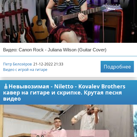
Видео: Canon Rock - Juliana Wilson (Guitar Cover)
Петр Белозёров
21-12-2022 21:33
Подробнее
Видео с игрой на гитаре
🎸Невывозимая - Niletto - Kovalev Brothers
кавер на гитаре и скрипке. Крутая песня
видео