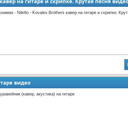
s кавер на гитаре и скрипке. Крутая песня виде
имая - Niletto - Kovalev Brothers кавер на гитаре и скрипке. Кру
итаре видео
равейник (кавер, акустика) на гитаре