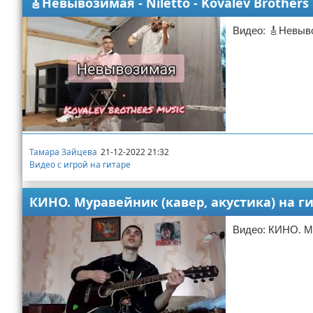
🎸Невывозимая - Niletto - Kovalev Brother
Видео: 🎸Невывоз
Тамара Зайцева
21-12-2022 21:32
Видео с игрой на гитаре
КИНО. Муравейник (кавер, акустика) на г
Видео: КИНО. Му