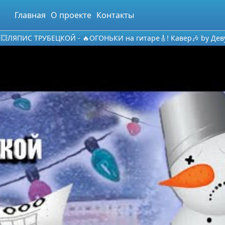
Главная
О проекте
Контакты
💥ЛЯПИС ТРУБЕЦКОЙ - 🔥ОГОНЬКИ на гитаре🎸! Кавер🎶 by Деву