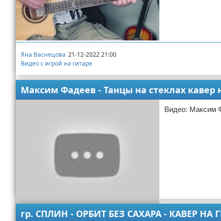
Яна Васнецова
21-12-2022 21:00
Видео с игрой на гитаре
Максим Фадеев - Танцы на стеклах кавер 
Видео: Максим Ф
гр. СПЛИН - ОРБИТ БЕЗ САХАРА - КАВЕР Н