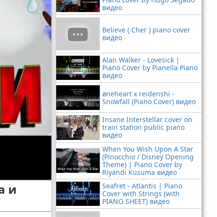
видео
Believe ( Cher ) piano cover
видео
Alan Walker - Lovesick |
Piano Cover by Pianella Piano
видео
øneheart x reidenshi -
Snowfall (Piano Cover) видео
Insane Interstellar cover on
train station public piano
видео
When You Wish Upon A Star
(Pinocchio / Disney Opening
Theme) | Piano Cover by
Riyandi Kusuma видео
а и
Seafret - Atlantis | Piano
Cover with Strings (with
PIANO SHEET) видео