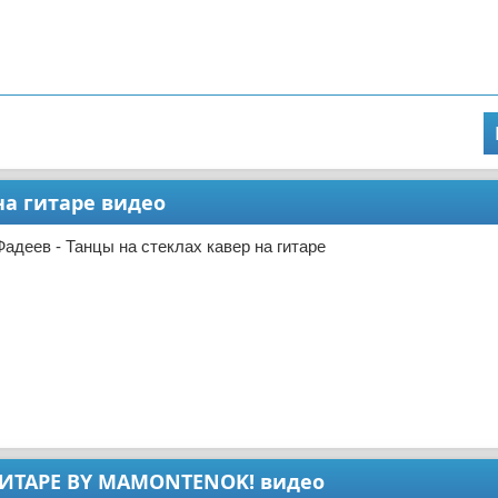
на гитаре видео
адеев - Танцы на стеклах кавер на гитаре
А ГИТАРЕ BY MAMONTENOK! видео