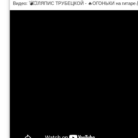
Видео: 💣💥ЛЯПИС ТРУБЕЦКОЙ - 🔥ОГОНЬКИ на гитаре🎸! 