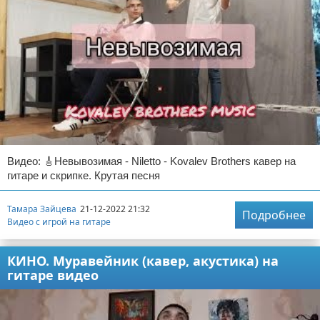
Видео: 🎸Невывозимая - Niletto - Kovalev Brothers кавер на
гитаре и скрипке. Крутая песня
Тамара Зайцева
21-12-2022 21:32
Подробнее
Видео с игрой на гитаре
КИНО. Муравейник (кавер, акустика) на
гитаре видео