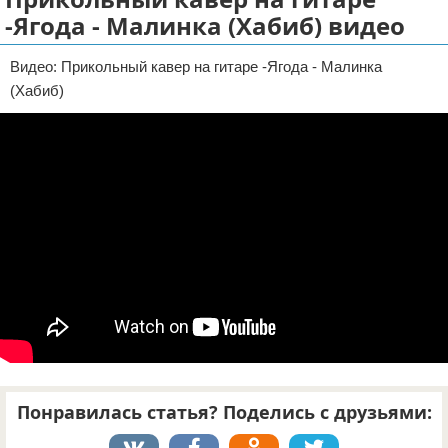
-Ягода - Малинка (Хабиб) видео
Отказ от ответственности
Видео: Прикольный кавер на гитаре -Ягода - Малинка
(Хабиб)
Понравилась статья? Поделись с друзьями: