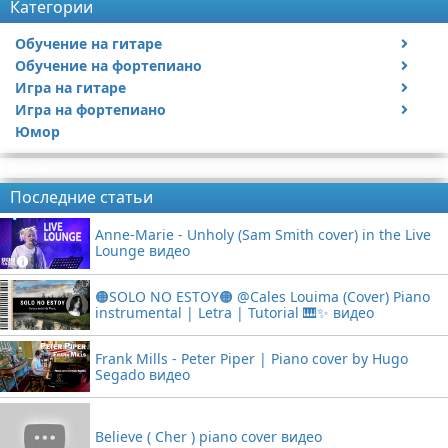
Категории
Обучение на гитаре
Обучение на фортепиано
Видео обучение на гитаре
Игра на гитаре
Видео обучение на фортепиано
Игра на фортепиано
Видео с игрой на гитаре
Юмор
Статьи про гитары
Видео с игрой на фортепиано
Реклама
Последние статьи
Anne-Marie - Unholy (Sam Smith cover) in the Live
Lounge видео
🟠SOLO NO ESTOY🟠 @Cales Louima (Cover) Piano
instrumental | Letra | Tutorial 🎹✨ видео
Frank Mills - Peter Piper | Piano cover by Hugo
Segado видео
Believe ( Cher ) piano cover видео