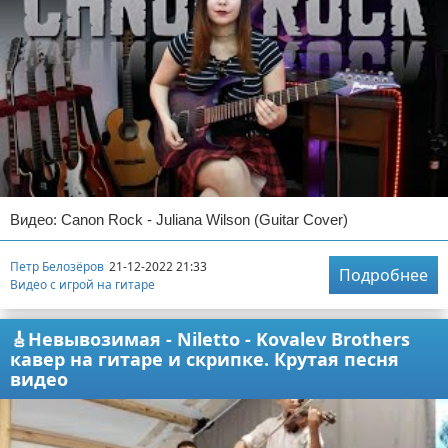
Видео: Canon Rock - Juliana Wilson (Guitar Cover)
Петр Белозёров
21-12-2022 21:33
Подробнее
Видео с игрой на гитаре
🎸Невывозимая - Niletto - Kovalev Brothers
кавер на гитаре и скрипке. Крутая песня
видео