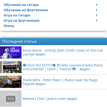
Обучение на гитаре
Обучение на фортепиано
Видео обучение на гитаре
Игра на гитаре
Видео обучение на фортепиано
Игра на фортепиано
Видео с игрой на гитаре
Юмор
Статьи про гитары
Видео с игрой на фортепиано
Реклама
Последние статьи
Anne-Marie - Unholy (Sam Smith cover) in the Live
Lounge видео
🟠SOLO NO ESTOY🟠 @Cales Louima (Cover) Piano
instrumental | Letra | Tutorial 🎹✨ видео
Frank Mills - Peter Piper | Piano cover by Hugo
Segado видео
Believe ( Cher ) piano cover видео