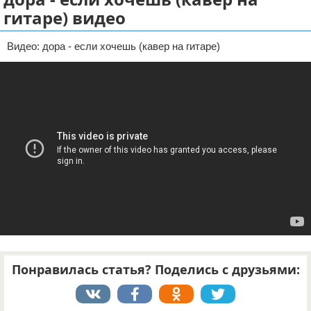
гитаре) видео
Отказ от ответственности
Видео: дора - если хочешь (кавер на гитаре)
Понравилась статья? Поделись с друзьями: