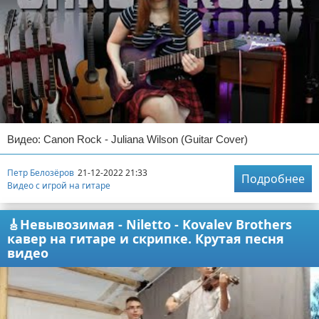
Видео: Canon Rock - Juliana Wilson (Guitar Cover)
Петр Белозёров
21-12-2022 21:33
Подробнее
Видео с игрой на гитаре
🎸Невывозимая - Niletto - Kovalev Brothers
кавер на гитаре и скрипке. Крутая песня
видео