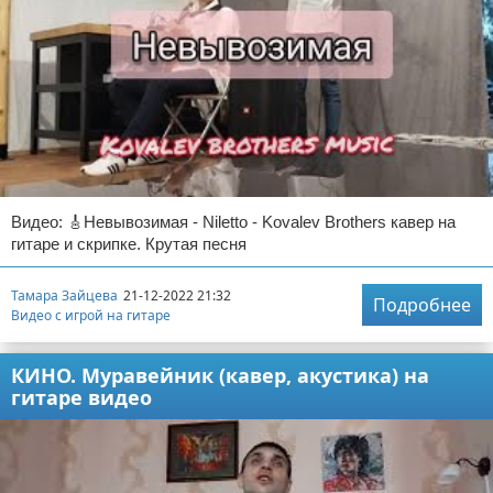
Видео: 🎸Невывозимая - Niletto - Kovalev Brothers кавер на
гитаре и скрипке. Крутая песня
Тамара Зайцева
21-12-2022 21:32
Подробнее
Видео с игрой на гитаре
КИНО. Муравейник (кавер, акустика) на
гитаре видео