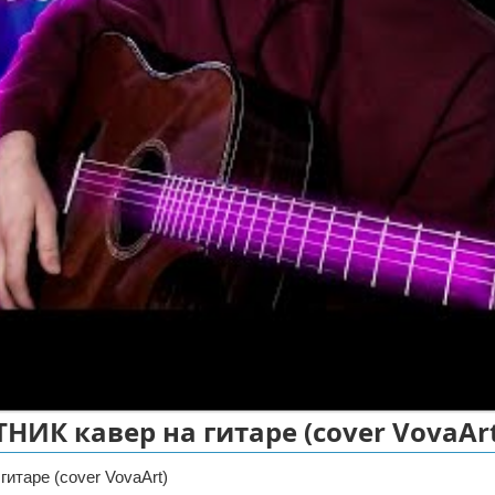
НИК кавер на гитаре (cover VovaAr
таре (cover VovaArt)