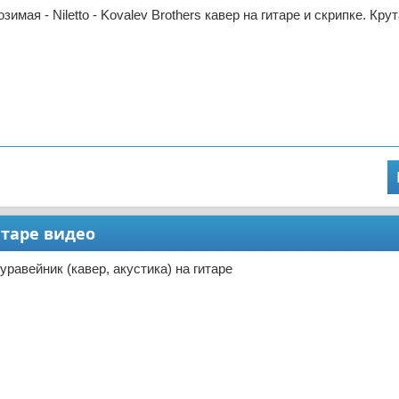
имая - Niletto - Kovalev Brothers кавер на гитаре и скрипке. Кру
итаре видео
равейник (кавер, акустика) на гитаре