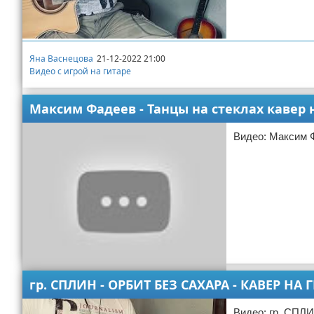
Яна Васнецова
21-12-2022 21:00
Видео с игрой на гитаре
Максим Фадеев - Танцы на стеклах кавер 
Видео: Максим Ф
гр. СПЛИН - ОРБИТ БЕЗ САХАРА - КАВЕР Н
Валентин Стрелков
21-12-2022 20:01
Видео с игрой на гитаре
Видео: гр. СП