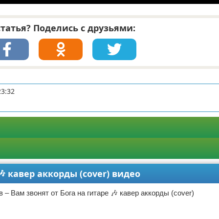
татья? Поделись с друзьями:
23:32
🎶 кавер аккорды (cover) видео
 – Вам звонят от Бога на гитаре 🎶 кавер аккорды (cover)