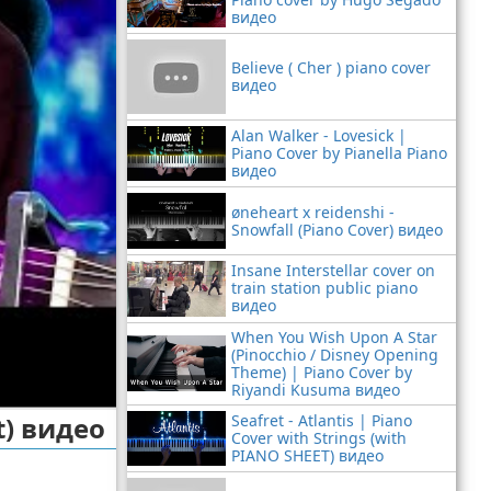
видео
Believe ( Cher ) piano cover
видео
Alan Walker - Lovesick |
Piano Cover by Pianella Piano
видео
øneheart x reidenshi -
Snowfall (Piano Cover) видео
Insane Interstellar cover on
train station public piano
видео
When You Wish Upon A Star
(Pinocchio / Disney Opening
Theme) | Piano Cover by
Riyandi Kusuma видео
t) видео
Seafret - Atlantis | Piano
Cover with Strings (with
PIANO SHEET) видео