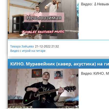
Видео: 🎸Невывоз
Тамара Зайцева
21-12-2022 21:32
Видео с игрой на гитаре
КИНО. Муравейник (кавер, акустика) на г
Видео: КИНО. Му