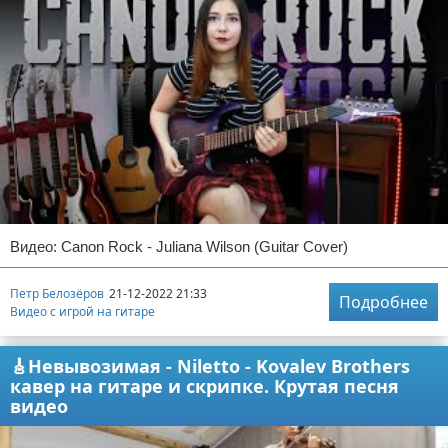
Видео: Canon Rock - Juliana Wilson (Guitar Cover)
Петр Белозёров
21-12-2022 21:33
Подробнее
Видео с игрой на гитаре
🎸Невывозимая - Niletto - Kovalev Brothers
кавер на гитаре и скрипке. Крутая песня
видео