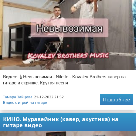
Видео: 🎸Невывозимая - Niletto - Kovalev Brothers кавер на
гитаре и скрипке. Крутая песня
Тамара Зайцева
21-12-2022 21:32
Подробнее
Видео с игрой на гитаре
КИНО. Муравейник (кавер, акустика) на
гитаре видео