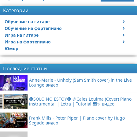
Категории
Обучение на гитаре
Обучение на фортепиано
Видео обучение на гитаре
Игра на гитаре
Видео обучение на фортепиано
Игра на фортепиано
Видео с игрой на гитаре
Юмор
Статьи про гитары
Видео с игрой на фортепиано
Реклама
Последние статьи
Anne-Marie - Unholy (Sam Smith cover) in the Live
Lounge видео
🟠SOLO NO ESTOY🟠 @Cales Louima (Cover) Piano
instrumental | Letra | Tutorial 🎹✨ видео
Frank Mills - Peter Piper | Piano cover by Hugo
Segado видео