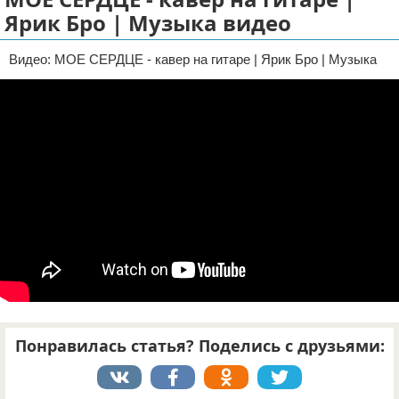
Ярик Бро | Музыка видео
Отказ от ответственности
Видео: МОЕ СЕРДЦЕ - кавер на гитаре | Ярик Бро | Музыка
Понравилась статья? Поделись с друзьями: