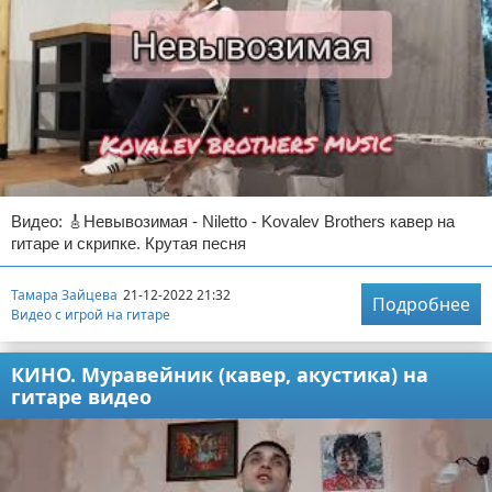
Видео: 🎸Невывозимая - Niletto - Kovalev Brothers кавер на
гитаре и скрипке. Крутая песня
Тамара Зайцева
21-12-2022 21:32
Подробнее
Видео с игрой на гитаре
КИНО. Муравейник (кавер, акустика) на
гитаре видео