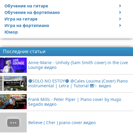
Обучение на гитаре
Обучение на фортепиано
Видео обучение на гитаре
Игра на гитаре
Видео обучение на фортепиано
Игра на фортепиано
Видео с игрой на гитаре
Юмор
Статьи про гитары
Видео с игрой на фортепиано
Реклама
Последние статьи
Anne-Marie - Unholy (Sam Smith cover) in the Live
Lounge видео
🟠SOLO NO ESTOY🟠 @Cales Louima (Cover) Piano
instrumental | Letra | Tutorial 🎹✨ видео
Frank Mills - Peter Piper | Piano cover by Hugo
Segado видео
Believe ( Cher ) piano cover видео