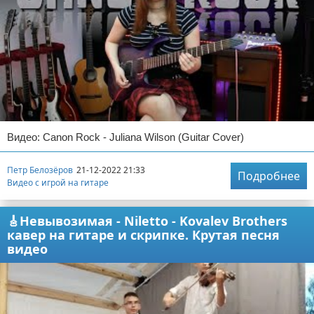
Видео: Canon Rock - Juliana Wilson (Guitar Cover)
Петр Белозёров
21-12-2022 21:33
Подробнее
Видео с игрой на гитаре
🎸Невывозимая - Niletto - Kovalev Brothers
кавер на гитаре и скрипке. Крутая песня
видео