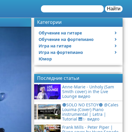
Найти
Категории
Обучение на гитаре
Обучение на фортепиано
Видео обучение на гитаре
Игра на гитаре
Видео обучение на фортепиано
Игра на фортепиано
Видео с игрой на гитаре
Юмор
Статьи про гитары
Видео с игрой на фортепиано
Реклама
Последние статьи
Anne-Marie - Unholy (Sam
Smith cover) in the Live
Lounge видео
🟠SOLO NO ESTOY🟠 @Cales
Louima (Cover) Piano
instrumental | Letra |
Tutorial 🎹✨ видео
Frank Mills - Peter Piper |
Piano cover by Hugo Segado