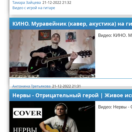
Тамара Зайцева
21-12-2022 21:32
Видео с игрой на гитаре
КИНО. Муравейник (кавер, акустика) на г
Видео: КИНО. Му
Антонина Третьякова
21-12-2022 21:31
Видео с игрой на гитаре
Нервы - Отрицательный герой | Живое исп
Видео: Нервы - 