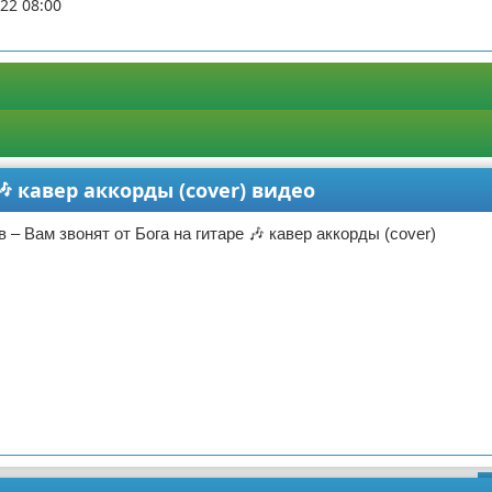
22 08:00
🎶 кавер аккорды (cover) видео
 – Вам звонят от Бога на гитаре 🎶 кавер аккорды (cover)