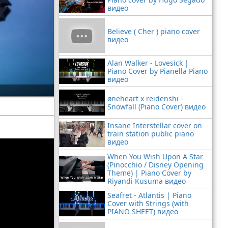
видео
Believe ( Cher ) piano cover
видео
Alan Walker - Lovesick |
Piano Cover by Pianella Piano
видео
øneheart x reidenshi -
Snowfall (Piano Cover) видео
Insane Interstellar cover on
train station public piano
видео
When You Wish Upon A Star
(Pinocchio / Disney Opening
Theme) | Piano Cover by
Riyandi Kusuma видео
Seafret - Atlantis | Piano
Cover with Strings (with
PIANO SHEET) видео