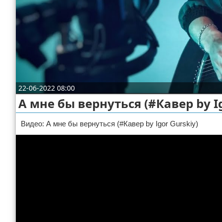
Отказ от ответственности
22-06-2022 08:00
А мне бы вернуться (#Кавер​​ by I
Видео: А мне бы вернуться (#Кавер​​ by Igor Gurskiy)