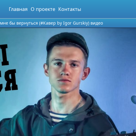
Главная
О проекте
Контакты
 мне бы вернуться (#Кавер​​ by Igor Gurskiy) видео