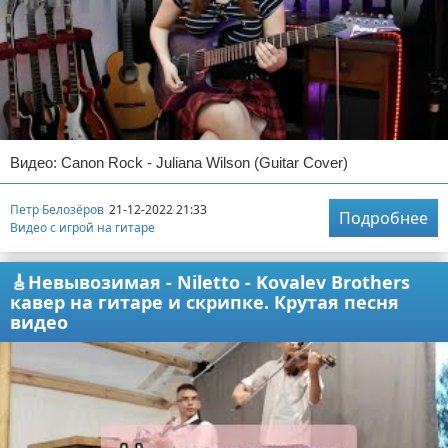
Видео: Canon Rock - Juliana Wilson (Guitar Cover)
Петр Белозёров
21-12-2022 21:33
Подробнее
Видео с игрой на гитаре
🎸Невывозимая - Niletto - Kovalev Brothers
кавер на гитаре и скрипке. Крутая песня
видео