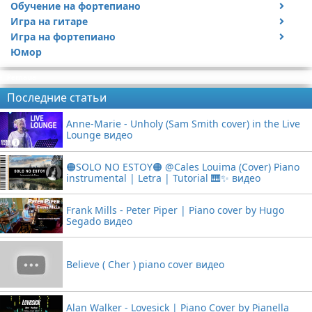
Обучение на фортепиано
Видео обучение на гитаре
Игра на гитаре
Видео обучение на фортепиано
Игра на фортепиано
Видео с игрой на гитаре
Юмор
Статьи про гитары
Видео с игрой на фортепиано
Реклама
Последние статьи
Anne-Marie - Unholy (Sam Smith cover) in the Live
Lounge видео
🟠SOLO NO ESTOY🟠 @Cales Louima (Cover) Piano
instrumental | Letra | Tutorial 🎹✨ видео
Frank Mills - Peter Piper | Piano cover by Hugo
Segado видео
Believe ( Cher ) piano cover видео
Alan Walker - Lovesick | Piano Cover by Pianella