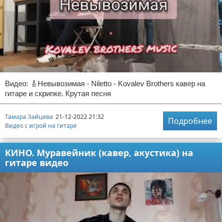
Видео: 🎸Невывозимая - Niletto - Kovalev Brothers кавер на
гитаре и скрипке. Крутая песня
Тамара Зайцева
21-12-2022 21:32
Подробнее
Видео с игрой на гитаре
КИНО. Муравейник (кавер, акустика) на
гитаре видео